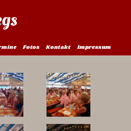
egs
>
Volksfest Bad Füssing 2009
rmine
Fotos
Kontakt
Impressum