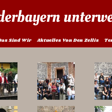
derbayern unterw
Das Sind Wir
Aktuelles Von Den Zellis
Te